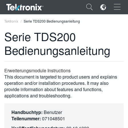
×
Tektronix
Serie TDS200 Bedienungsanleitung
Serie TDS200
Bedienungsanleitung
ENGLISH
FRANÇAIS
Erweiterungsmodule Instructions
This document is targeted to product users and explains
DEUTSCH
operation and/or installation procedures. It may also
provide information about features and functions,
VIỆT NAM
applications and troubleshooting.
简体中文
日本語
Handbuchtyp:
Benutzer
Teilenummer:
071048501
한국어