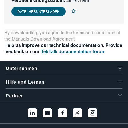
Veröffentlichungsdatum:
29.10.1999
繁體中文
DATEI HERUNTERLADEN
By downloading, you agree to the terms and conditions of
the
Manuals Download Agreement
.
Help us improve our technical documentation. Provide
feedback on our
TekTalk documentation forum
.
Unternehmen
Hilfe und Lernen
Partner