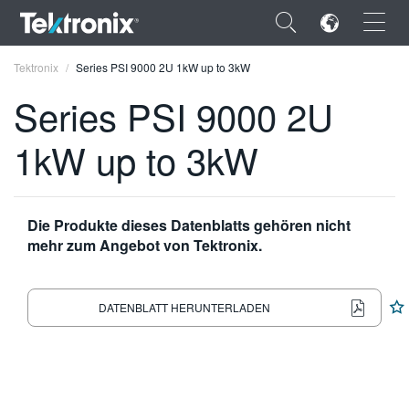
×
Tektronix
Series PSI 9000 2U 1kW up to 3kW
Series PSI 9000 2U
1kW up to 3kW
ENGLISH
FRANÇAIS
Die Produkte dieses Datenblatts gehören nicht
mehr zum Angebot von Tektronix.
DEUTSCH
VIỆT NAM
DATENBLATT HERUNTERLADEN
简体中文
日本語
한국어