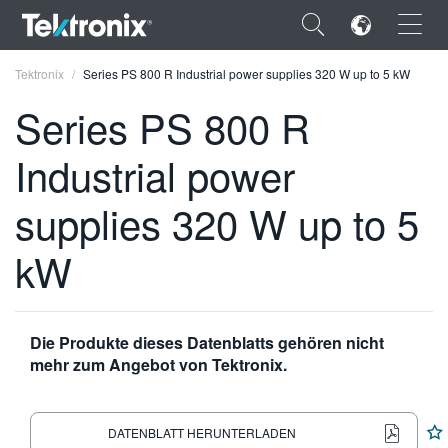
×
Tektronix
Series PS 800 R Industrial power supplies 320 W up to 5 kW
Series PS 800 R
Industrial power
ENGLISH
supplies 320 W up to 5
FRANÇAIS
kW
DEUTSCH
VIỆT NAM
Die Produkte dieses Datenblatts gehören nicht
简体中文
mehr zum Angebot von Tektronix.
日本語
한국어
DATENBLATT HERUNTERLADEN