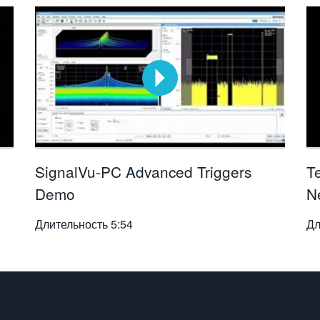
SignalVu-PC Advanced Triggers
T
Demo
N
Длительность
5:54
Дл