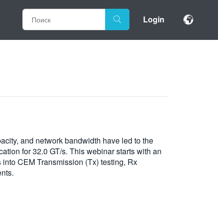
Login
city, and network bandwidth have led to the
ation for 32.0 GT/s. This webinar starts with an
s into CEM Transmission (Tx) testing, Rx
nts.