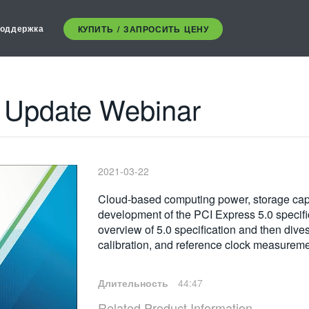
оддержка
КУПИТЬ / ЗАПРОСИТЬ ЦЕНУ
 Update Webinar
2021-03-22
Cloud-based computing power, storage capa
development of the PCI Express 5.0 specific
overview of 5.0 specification and then dive
calibration, and reference clock measureme
Длительность
44:47
Related Product Information