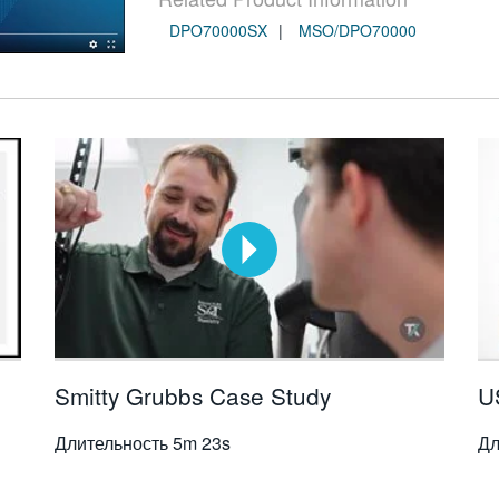
DPO70000SX
MSO/DPO70000
Smitty Grubbs Case Study
U
Длительность
5m 23s
Дл