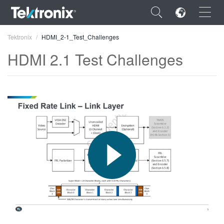
×
Tektronix
HDMI_2-1_Test_Challenges
HDMI 2.1 Test Challenges
ENGLISH
FRANÇAIS
DEUTSCH
VIỆT NAM
简体中文
日本語
한국어