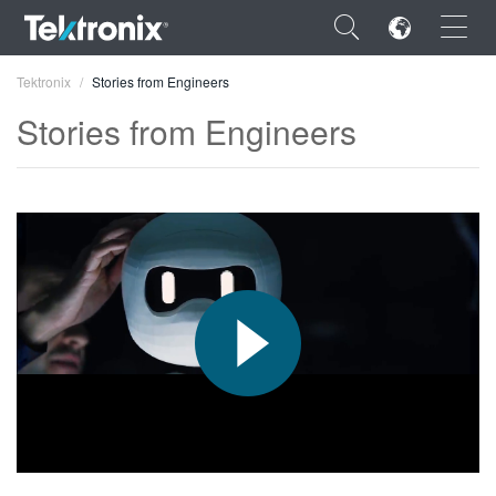
×
Tektronix
Stories from Engineers
Stories from Engineers
ENGLISH
FRANÇAIS
DEUTSCH
VIỆT NAM
简体中文
日本語
한국어