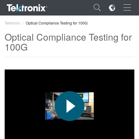
×
Tektronix
Optical Compliance Testing for 100G
Optical Compliance Testing for
100G
ENGLISH
FRANÇAIS
DEUTSCH
VIỆT NAM
简体中文
日本語
한국어