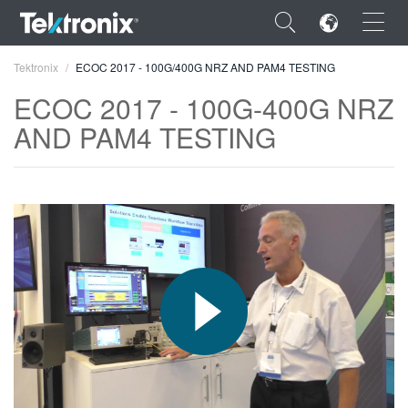
×
Tektronix
ECOC 2017 - 100G/400G NRZ AND PAM4 TESTING
ECOC 2017 - 100G-400G NRZ
AND PAM4 TESTING
ENGLISH
FRANÇAIS
DEUTSCH
VIỆT NAM
简体中文
日本語
한국어