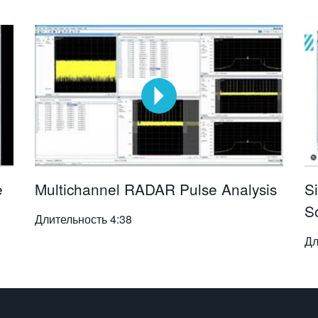
e
Multichannel RADAR Pulse Analysis
S
S
Длительность
4:38
Дл