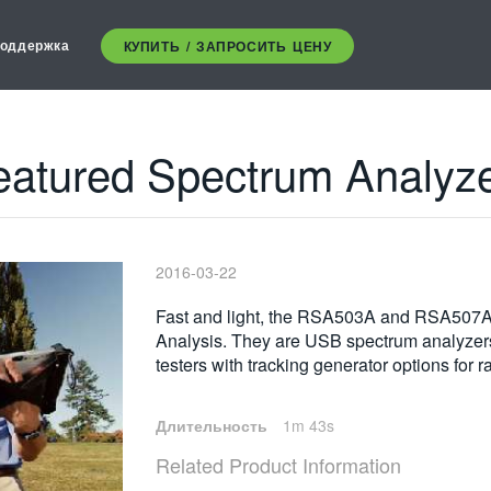
оддержка
КУПИТЬ / ЗАПРОСИТЬ ЦЕНУ
eatured Spectrum Analyz
2016-03-22
Fast and light, the RSA503A and RSA507A ar
Analysis. They are USB spectrum analyzers
testers with tracking generator options for
Длительность
1m 43s
Related Product Information