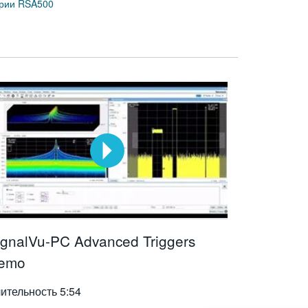
ерии RSA500
ignalVu-PC Advanced Triggers
emo
ительность
5:54