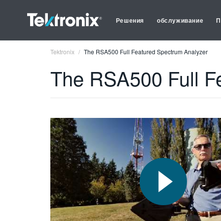
Решения
обслуживание
П
Tektronix
The RSA500 Full Featured Spectrum Analyzer
The RSA500 Full F