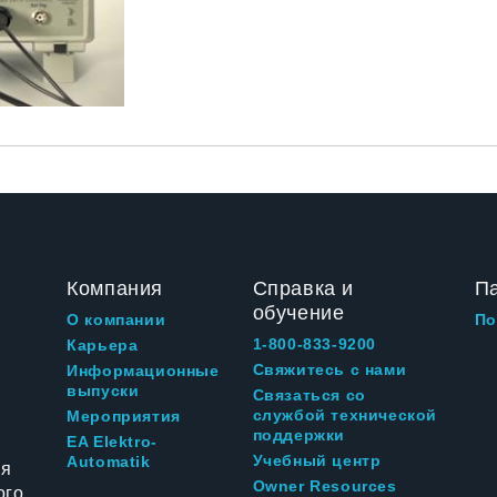
Компания
Справка и
П
обучение
О компании
По
1-800-833-9200
Карьера
Свяжитесь с нами
Информационные
выпуски
Связаться со
службой технической
Мероприятия
поддержки
EA Elektro-
Учебный центр
Automatik
ия
Owner Resources
ого