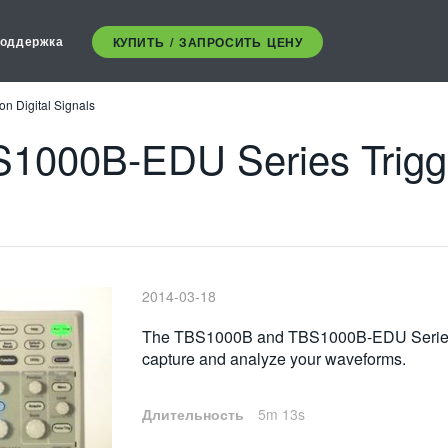
оддержка
КУПИТЬ / ЗАПРОСИТЬ ЦЕНУ
n Digital Signals
000B-EDU Series Trigger
2014-03-18
The TBS1000B and TBS1000B-EDU Series offe
capture and analyze your waveforms.
Длительность
5m 13s