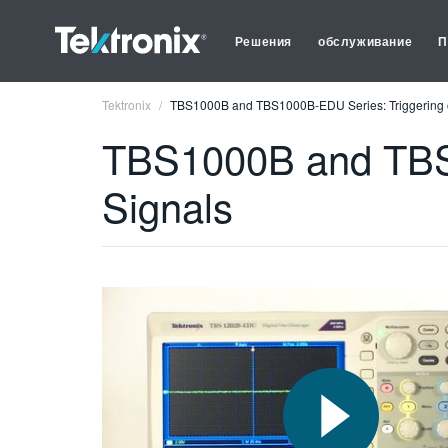
Решения
обслуживание
П
Tektronix
TBS1000B and TBS1000B-EDU Series: Triggering o
TBS1000B and TBS1
Signals