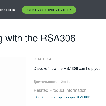
оддержка
КУПИТЬ / ЗАПРОСИТЬ ЦЕНУ
ng with the RSA306
2014-11-04
Discover how the RSA306 can help you find 
Длительность
2m 1s
Related Product Information
USB-анализатор спектра RSA306B