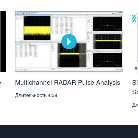
e
Multichannel RADAR Pulse Analysis
S
S
Длительность
4:38
Дл