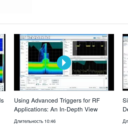
ds
Using Advanced Triggers for RF
S
Applications: An In-Depth View
D
Длительность
10:46
Дл