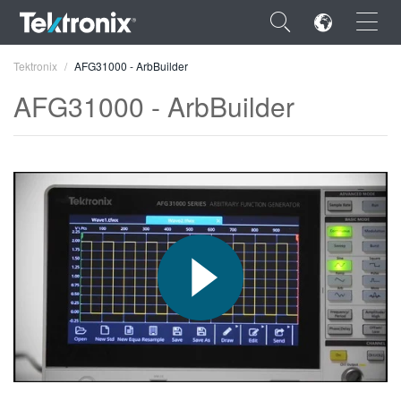
×
Tektronix
AFG31000 - ArbBuilder
AFG31000 - ArbBuilder
ENGLISH
FRANÇAIS
DEUTSCH
VIỆT NAM
简体中文
日本語
한국어