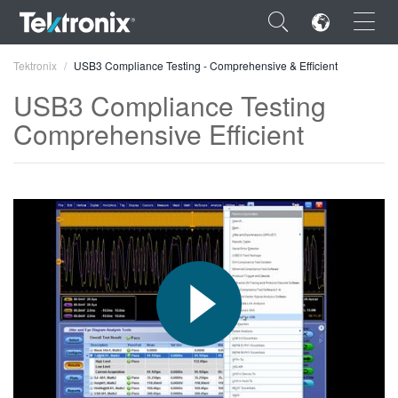
×
Tektronix
USB3 Compliance Testing - Comprehensive & Efficient
USB3 Compliance Testing
Comprehensive Efficient
ENGLISH
FRANÇAIS
DEUTSCH
VIỆT NAM
简体中文
日本語
한국어