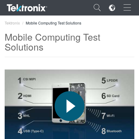
×
Tektronix
Mobile Computing Test Solutions
Mobile Computing Test
Solutions
ENGLISH
FRANÇAIS
DEUTSCH
VIỆT NAM
简体中文
日本語
한국어