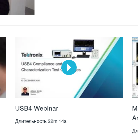
USB4 Webinar
M
A
Длительность
22m 14s
Дл