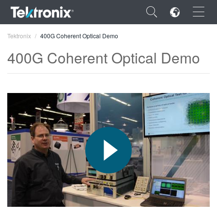
×
Tektronix
400G Coherent Optical Demo
400G Coherent Optical Demo
ENGLISH
FRANÇAIS
DEUTSCH
VIỆT NAM
简体中文
日本語
한국어