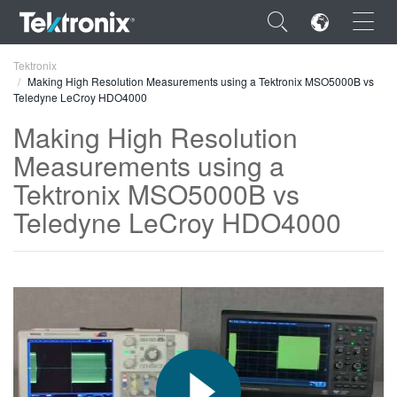
×
Tektronix
Making High Resolution Measurements using a Tektronix MSO5000B vs
Teledyne LeCroy HDO4000
Making High Resolution
Measurements using a
ENGLISH
Tektronix MSO5000B vs
FRANÇAIS
Teledyne LeCroy HDO4000
DEUTSCH
VIỆT NAM
简体中文
日本語
한국어