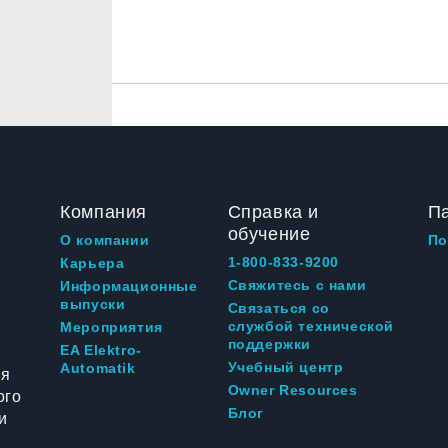
Компания
Справка и
П
обучение
О компании
По
1-800-833-9200
Карьера
Свяжитесь с нами
Информационные
выпуски
Связаться со
службой технической
Мероприятия
поддержки
EA Elektro-
Учебный центр
Automatik
ия
Owner Resources
ого
Блог
и