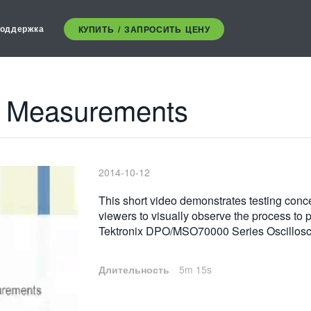
оддержка
КУПИТЬ / ЗАПРОСИТЬ ЦЕНУ
r Measurements
2014-10-12
This short video demonstrates testing conce
viewers to visually observe the process to 
Tektronix DPO/MSO70000 Series Oscillos
Длительность
5m 15s