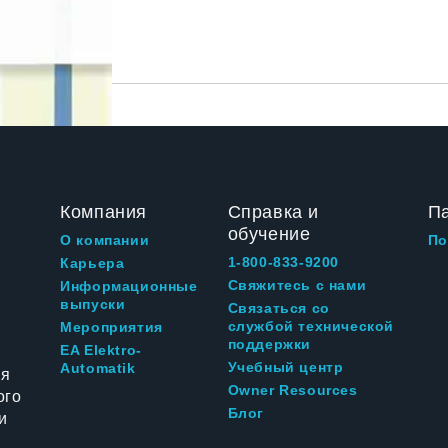
Компания
Справка и
П
обучение
О компании
По
1-800-833-9200
Карьера
Свяжитесь с нами
Информационные
выпуски
Связаться со
службой технической
Мероприятия
поддержки
EA Elektro-
Учебный центр
Automatik
ия
Owner Resources
ого
Блог
и