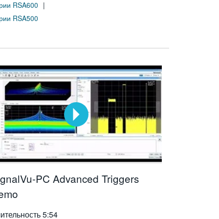
ерии RSA600
ерии RSA500
ignalVu-PC Advanced Triggers
emo
ительность
5:54