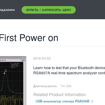
оддержка
КУПИТЬ / ЗАПРОСИТЬ ЦЕНУ
 First Power on
2016-03-22
Learn how to test that your Bluetooth device 
RSA607A real-time spectrum analyzer cont
Длительность
7m 28s
Related Product Information
USB-анализатор спектра RSA306B