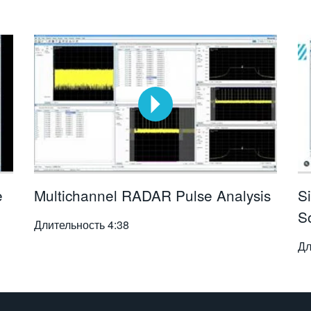
e
Multichannel RADAR Pulse Analysis
S
S
Длительность
4:38
Дл