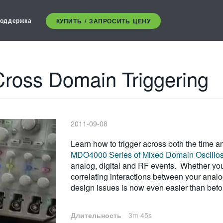
оддержка
КУПИТЬ / ЗАПРОСИТЬ ЦЕНУ
ross Domain Triggering
2011-09-08
Learn how to trigger across both the time a
MDO4000 Series of Mixed Domain Oscillo
analog, digital and RF events. Whether you a
correlating interactions between your analog
design issues is now even easier than befor
Длительность
3m 45s