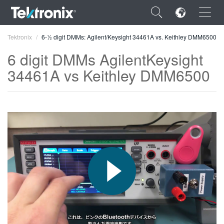
×
Tektronix
6-½ digit DMMs: Agilent/Keysight 34461A vs. Keithley DMM6500
6 digit DMMs AgilentKeysight
34461A vs Keithley DMM6500
ENGLISH
FRANÇAIS
DEUTSCH
VIỆT NAM
简体中文
日本語
한국어