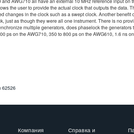
nd AWG710 all have an external 10 MHz reference input on t
ows the user to provide the actual clock that outputs the data. Thi
led changes in the clock such as a swept clock. Another benefit of 
k, just as though they were all one instrument. There is no pro
nchronize multiple generators, does phaselock the generators tog
to 600 ps on the AWG710, 350 to 800 ps on the AWG610, 1.6 ns
в
62526
Компания
Справка и
П