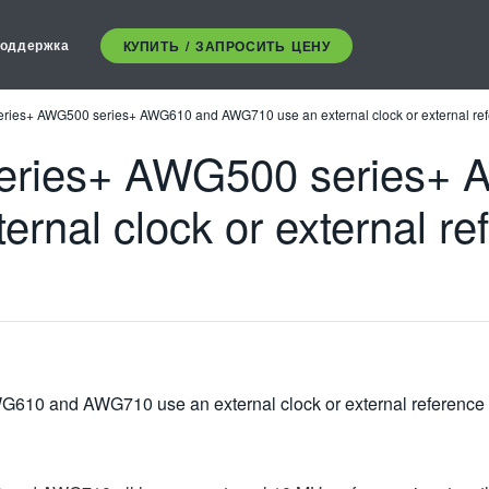
оддержка
КУПИТЬ / ЗАПРОСИТЬ ЦЕНУ
ies+ AWG500 series+ AWG610 and AWG710 use an external clock or external refe
eries+ AWG500 series+
nal clock or external ref
0 and AWG710 use an external clock or external reference f