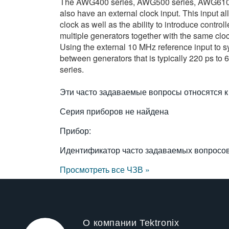
The AWG400 series, AWG500 series, AWG610 a
also have an external clock input. This input all
clock as well as the ability to introduce control
multiple generators together with the same cloc
Using the external 10 MHz reference input to sy
between generators that is typically 220 ps 
series.
Эти часто задаваемые вопросы относятся к
Серия приборов не найдена
Прибор:
Идентификатор часто задаваемых вопросо
Просмотреть все ЧЗВ »
О компании Tektronix