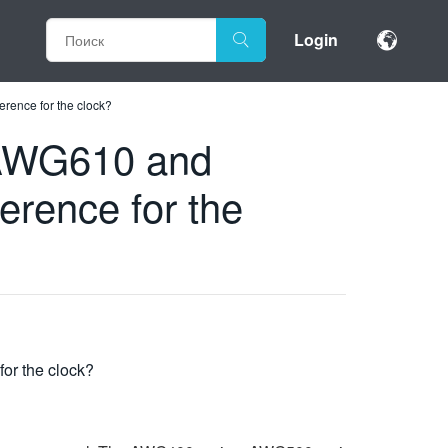
Login
rence for the clock?
 AWG610 and
erence for the
or the clock?