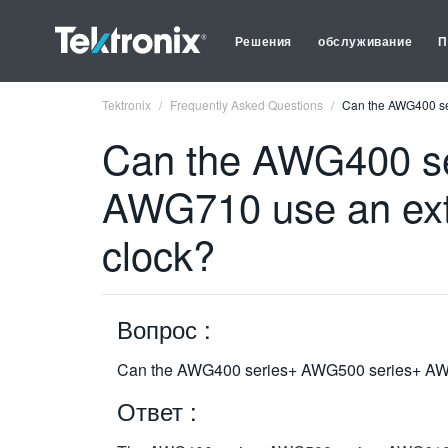
Решения
обслуживание
П
Tektronix
Frequently Asked Questions
Can the AWG400 ser
Can the AWG400 s
AWG710 use an exter
clock?
Вопрос :
Can the AWG400 series+ AWG500 series+ AWG61
Ответ :