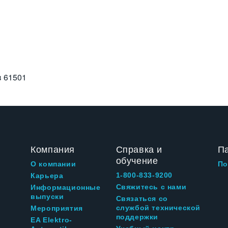
в
61501
Компания
Справка и
П
обучение
О компании
По
1-800-833-9200
Карьера
Свяжитесь с нами
Информационные
выпуски
Связаться со
службой технической
Мероприятия
поддержки
EA Elektro-