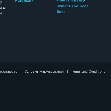
Учебный центр
Automatik
ия
Owner Resources
ого
Блог
и
иальность
Условия использования
Terms and Conditions