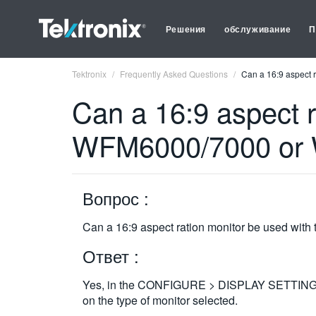
Решения
обслуживание
П
Tektronix
Frequently Asked Questions
Can a 16:9 aspect 
Can a 16:9 aspect r
WFM6000/7000 or 
Вопрос :
Can a 16:9 aspect ration monitor be used wi
Ответ :
Yes, in the CONFIGURE > DISPLAY SETTINGS men
on the type of monitor selected.