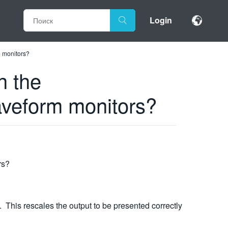
Login
 monitors?
h the
veform monitors?
rs?
his rescales the output to be presented correctly