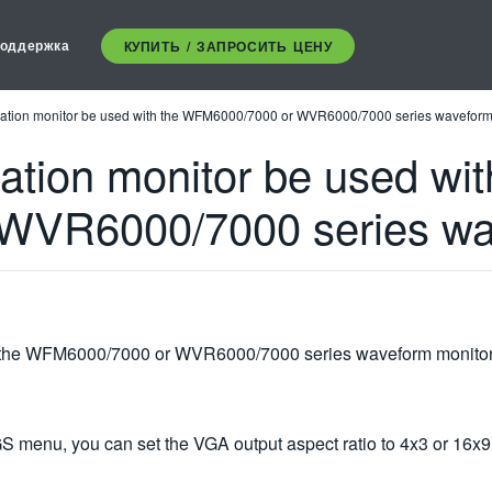
оддержка
КУПИТЬ / ЗАПРОСИТЬ ЦЕНУ
ration monitor be used with the WFM6000/7000 or WVR6000/7000 series waveform
ation monitor be used wit
WVR6000/7000 series wa
th the WFM6000/7000 or WVR6000/7000 series waveform monito
u, you can set the VGA output aspect ratio to 4x3 or 16x9. T