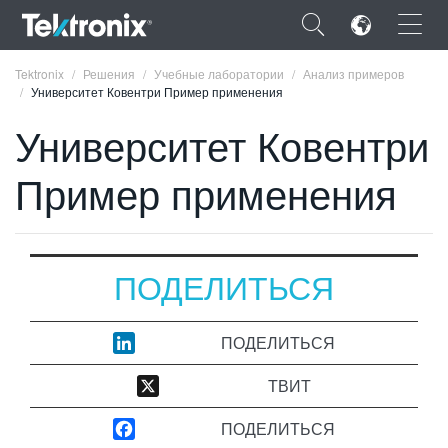
×
Tektronix
Решения
Учебные лаборатории
Анализ примеров
Университет Ковентри Пример применения
Университет Ковентри
Пример применения
ENGLISH
FRANÇAIS
DEUTSCH
ПОДЕЛИТЬСЯ
VIỆT NAM
ПОДЕЛИТЬСЯ
简体中文
ТВИТ
日本語
ПОДЕЛИТЬСЯ
한국어