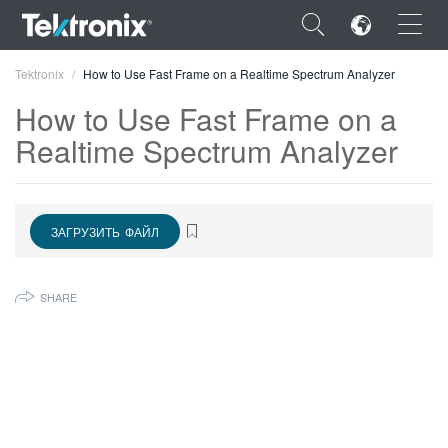
×
Tektronix
How to Use Fast Frame on a Realtime Spectrum Analyzer
How to Use Fast Frame on a
Realtime Spectrum Analyzer
ENGLISH
ЗАГРУЗИТЬ ФАЙЛ
FRANÇAIS
DEUTSCH
SHARE
VIỆT NAM
简体中文
日本語
한국어