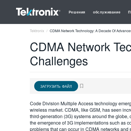
Решения
обслуживание
П
Tektronix
CDMA Network Technology: A Decade Of Advance
CDMA Network Tec
Challenges
ЗАГРУЗИТЬ ФАЙЛ
Code Division Multiple Access technology emerged
wireless market. CDMA, like GSM, has seen incre
third-generation (3G) systems around the globe, o
the emergence of 3G implementations such as c
problems that can occur in CDMA networks and 