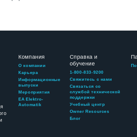
Компания
Справка и
П
обучение
О компании
По
1-800-833-9200
Карьера
Свяжитесь с нами
Информационные
выпуски
Связаться со
службой технической
Мероприятия
поддержки
EA Elektro-
Учебный центр
Automatik
ия
Owner Resources
ого
Блог
и