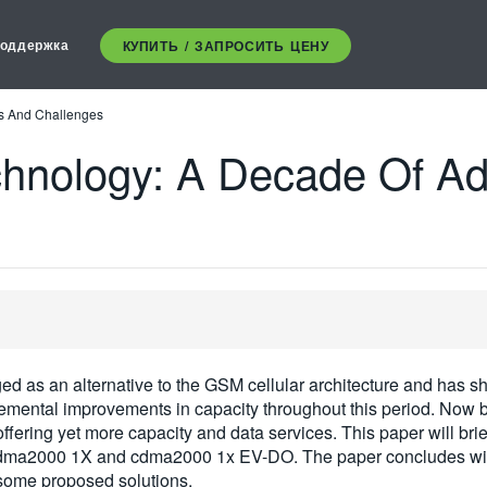
оддержка
КУПИТЬ / ЗАПРОСИТЬ ЦЕНУ
s And Challenges
hnology: A Decade Of A
 as an alternative to the GSM cellular architecture and has sh
mental improvements in capacity throughout this period. Now bo
ffering yet more capacity and data services. This paper will br
dma2000 1X and cdma2000 1x EV-DO. The paper concludes with 
some proposed solutions.