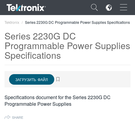
×
Tektronix
Series 2230G DC Programmable Power Supplies Specifications
Series 2230G DC
Programmable Power Supplies
Specifications
ENGLISH
FRANÇAIS
ЗАГРУЗИТЬ ФАЙЛ
DEUTSCH
VIỆT NAM
Specifications document for the Series 2230G DC
Programmable Power Supplies
简体中文
日本語
SHARE
한국어