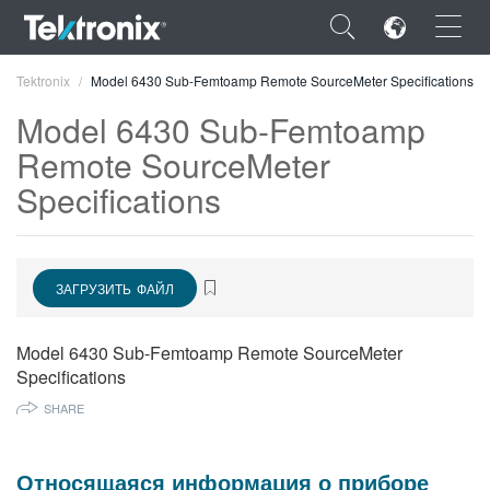
×
Tektronix
Model 6430 Sub-Femtoamp Remote SourceMeter Specifications
Model 6430 Sub-Femtoamp
Remote SourceMeter
Specifications
ENGLISH
FRANÇAIS
ЗАГРУЗИТЬ ФАЙЛ
DEUTSCH
VIỆT NAM
Model 6430 Sub-Femtoamp Remote SourceMeter
Specifications
简体中文
SHARE
日本語
한국어
Относящаяся информация о приборе