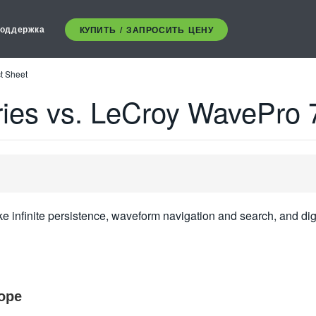
оддержка
КУПИТЬ / ЗАПРОСИТЬ ЦЕНУ
t Sheet
s vs. LeCroy WavePro 7
ke infinite persistence, waveform navigation and search, and di
оре