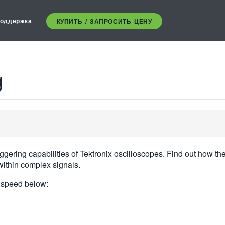
оддержка
КУПИТЬ / ЗАПРОСИТЬ ЦЕНУ
g
iggering capabilities of Tektronix oscilloscopes. Find out ho
 within complex signals.
n speed below: