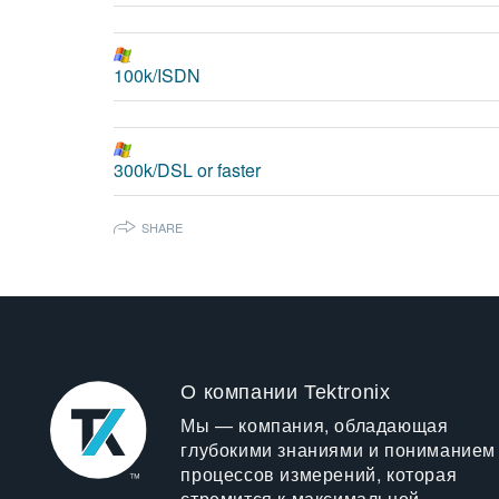
100k/ISDN
300k/DSL or faster
SHARE
О компании Tektronix
Мы — компания, обладающая
глубокими знаниями и пониманием
процессов измерений, которая
стремится к максимальной