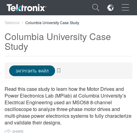
×
Tektronix
Columbia University Case Study
Columbia University Case
Study
ENGLISH
ЗАГРУЗИТЬ ФАЙЛ
FRANÇAIS
DEUTSCH
Read this case study to learn how the Motor Drives and
Power Electronics Lab (MPlab) at Columbia University’s
VIỆT NAM
Electrical Engineering used an MSO58 8-channel
简体中文
oscilloscope to analyze three-phase motor drives and
multi-phase power electronics systems to fully characterize
日本語
and validate their designs.
한국어
SHARE