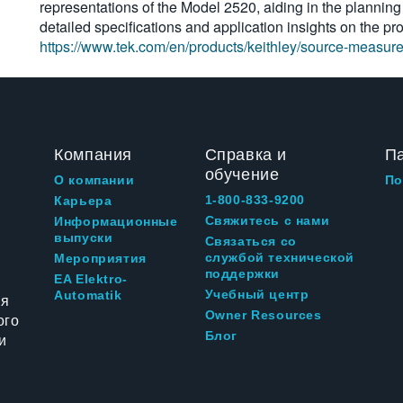
representations of the Model 2520, aiding in the plannin
detailed specifications and application insights on the pr
https://www.tek.com/en/products/keithley/source-measure
Компания
Справка и
П
обучение
О компании
По
1-800-833-9200
Карьера
Свяжитесь с нами
Информационные
выпуски
Связаться со
службой технической
Мероприятия
поддержки
EA Elektro-
Учебный центр
Automatik
ия
Owner Resources
ого
Блог
и