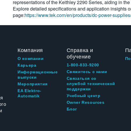
representations of the Keithley 2290 Series, aiding in th
Explore detailed specifications and application insights o
page:
https://www.tek.com/en/products/dc-power-supplies
Компания
Справка и
П
обучение
О компании
По
1-800-833-9200
Карьера
Свяжитесь с нами
Информационные
выпуски
Связаться со
службой технической
Мероприятия
поддержки
EA Elektro-
Учебный центр
Automatik
ия
Owner Resources
ого
Блог
и