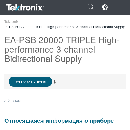
×
Tektronix
EA-PSB 20000 TRIPLE High-performance 3-channel Bidirectional Supply
EA-PSB 20000 TRIPLE High-
performance 3-channel
Bidirectional Supply
ENGLISH
FRANÇAIS
DEUTSCH
ЗАГРУЗИТЬ ФАЙЛ
VIỆT NAM
SHARE
简体中文
日本語
Относящаяся информация о приборе
한국어