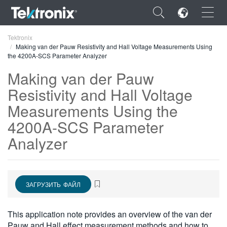
×
Tektronix
Making van der Pauw Resistivity and Hall Voltage Measurements Using
the 4200A-SCS Parameter Analyzer
Making van der Pauw
Resistivity and Hall Voltage
ENGLISH
Measurements Using the
FRANÇAIS
4200A-SCS Parameter
Analyzer
DEUTSCH
VIỆT NAM
简体中文
ЗАГРУЗИТЬ ФАЙЛ
日本語
This application note provides an overview of the van der
한국어
Pauw and Hall effect measurement methods and how to