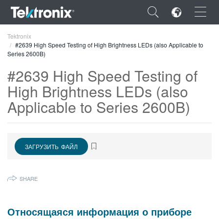
×
Tektronix
#2639 High Speed Testing of High Brightness LEDs (also Applicable to
Series 2600B)
#2639 High Speed Testing of
High Brightness LEDs (also
ENGLISH
Applicable to Series 2600B)
FRANÇAIS
DEUTSCH
ЗАГРУЗИТЬ ФАЙЛ
VIỆT NAM
简体中文
SHARE
日本語
Относящаяся информация о приборе
한국어