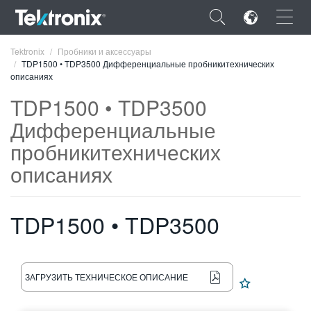
×
Tektronix
Пробники и аксессуары
TDP1500 • TDP3500 Дифференциальные пробникитехнических
описаниях
TDP1500 • TDP3500
Дифференциальные
ENGLISH
пробникитехнических
FRANÇAIS
описаниях
DEUTSCH
TDP1500 • TDP3500
VIỆT NAM
简体中文
日本語
ЗАГРУЗИТЬ ТЕХНИЧЕСКОЕ ОПИСАНИЕ
한국어