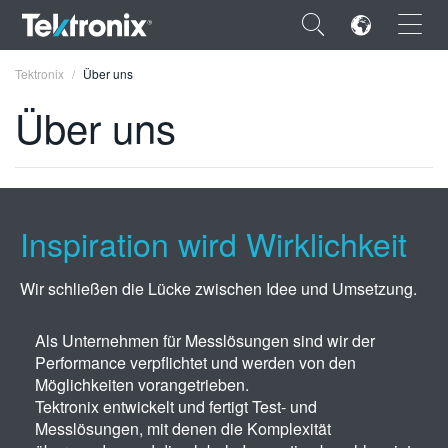
×
Tektronix
Über uns
Über uns
ENGLISH
Inspiration wird Wirklichkeit
FRANÇAIS
DEUTSCH
Wir schließen die Lücke zwischen Idee und Umsetzung.
VIỆT NAM
Als Unternehmen für Messlösungen sind wir der
简体中文
Performance verpflichtet und werden von den
Möglichkeiten vorangetrieben.
日本語
Tektronix entwickelt und fertigt Test- und
Messlösungen, mit denen die Komplexität
한국어