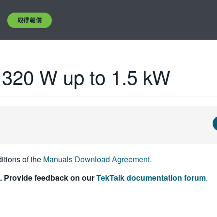
取得報價
 320 W up to 1.5 kW
itions of the
Manuals Download Agreement
.
. Provide feedback on our
TekTalk documentation forum
.