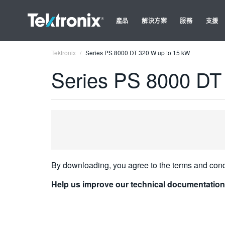
產品
解決方案
服務
支援
Tektronix
Series PS 8000 DT 320 W up to 15 kW
Series PS 8000 DT
By downloading, you agree to the terms and cond
Help us improve our technical documentation