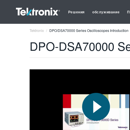
Решения
обслуживание
П
Tektronix
DPO/DSA70000 Series Oscilloscopes Introduction
DPO-DSA70000 Seri