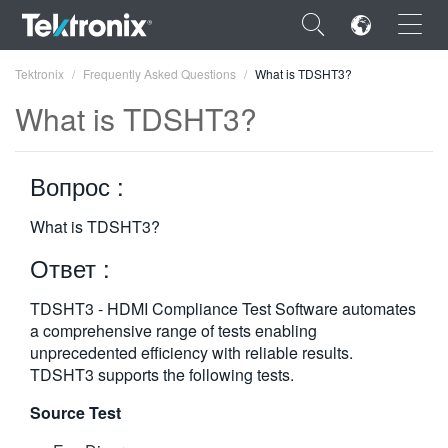
×
Tektronix
Frequently Asked Questions
What is TDSHT3?
What is TDSHT3?
Вопрос :
ENGLISH
What is TDSHT3?
FRANÇAIS
Ответ :
DEUTSCH
TDSHT3 - HDMI Compliance Test Software automates
VIỆT NAM
a comprehensive range of tests enabling
简体中文
unprecedented efficiency with reliable results.
TDSHT3 supports the following tests.
日本語
Source Test
한국어