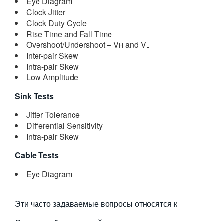
Eye Diagram
繁體中文
Clock Jitter
Clock Duty Cycle
Rise Time and Fall Time
Overshoot/Undershoot – V
and V
H
L
Inter-pair Skew
Intra-pair Skew
Low Amplitude
Sink Tests
Jitter Tolerance
Differential Sensitivity
Intra-pair Skew
Cable Tests
Eye Diagram
Эти часто задаваемые вопросы относятся к