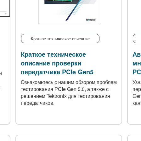
Краткое техническое описание
Краткое техническое
Ав
описание проверки
мн
передатчика PCIe Gen5
PC
и
Ознакомьтесь с нашим обзором проблем
Узн
х
тестирования PCIe Gen 5.0, а также с
пер
решением Tektronix для тестирования
Gen
передатчиков.
кан