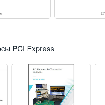
укт
сы PCI Express