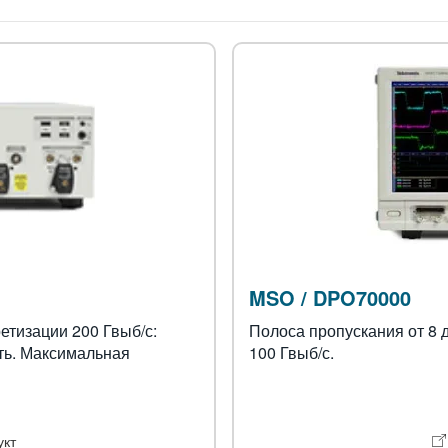
MSO / DPO70000
етизации 200 Гвыб/с:
Полоса пропускания от 8 д
ть. Максимальная
100 Гвыб/с.
укт