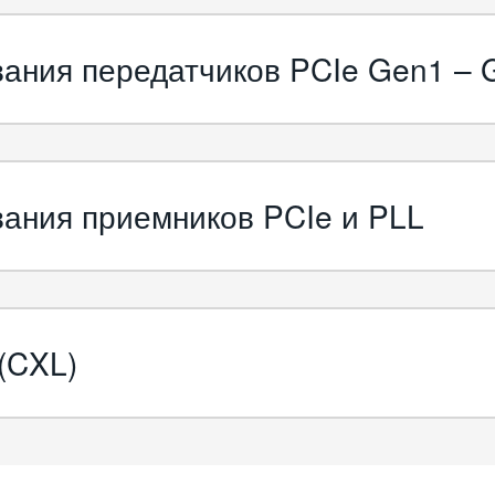
вания передатчиков PCIe Gen1 – 
вания приемников PCIe и PLL
 (CXL)