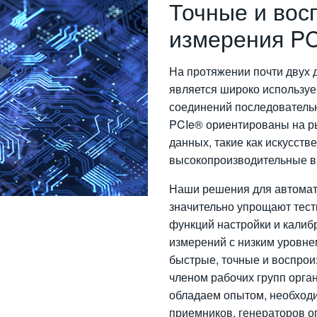
Точные и вос
измерения PC
На протяжении почти двух 
является широко использу
соединений последователь
PCIe® ориентированы на р
данных, такие как искусст
высокопроизводительные в
Наши решения для автомат
значительно упрощают тест
функций настройки и калиб
измерений с низким уровн
быстрые, точные и воспро
членом рабочих групп орга
обладаем опытом, необход
приемников, генераторов о