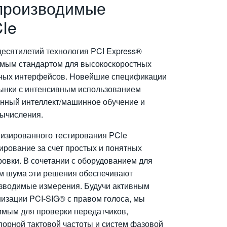
производимые
Ie
десятилетий технология PCI Express®
емым стандартом для высокоскоростных
ных интерфейсов. Новейшие спецификации
ынки с интенсивным использованием
венный интеллект/машинное обучение и
ычисления.
изированного тестирования PCIe
ирование за счет простых и понятных
ровки. В сочетании с оборудованием для
ем шума эти решения обеспечивают
изводимые измерения. Будучи активным
низации PCI-SIG® с правом голоса, мы
имым для проверки передатчиков,
порной тактовой частоты и систем фазовой