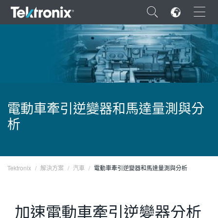
×
ENGLISH
電動車牽引逆變器和馬達量測與分
FRANÇAIS
析
DEUTSCH
VIỆT NAM
Tektronix
解決方案
汽車
電動車牽引逆變器和馬達量測與分析
简体中文
日本語
加速電動車牽引逆變器分析
한국어