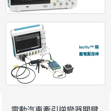
IsoVu™ 隔
離電壓探棒
電動汽車牽引逆變器關鍵