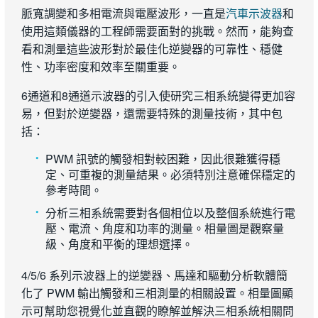
脈寬調變和多相電流與電壓波形，一直是
汽車示波器
和
使用這類儀器的工程師需要面對的挑戰。然而，能夠查
看和測量這些波形對於最佳化逆變器的可靠性、穩健
性、功率密度和效率至關重要。
6通道和8通道示波器的引入使研究三相系統變得更加容
易，但對於逆變器，還需要特殊的測量技術，其中包
括：
PWM 訊號的觸發相對較困難，因此很難獲得穩
定、可重複的測量結果。必須特別注意確保穩定的
參考時間。
分析三相系統需要對各個相位以及整個系統進行電
壓、電流、角度和功率的測量。相量圖是觀察量
級、角度和平衡的理想選擇。
4/5/6 系列示波器上的逆變器、馬達和驅動分析軟體簡
化了 PWM 輸出觸發和三相測量的相關設置。相量圖顯
示可幫助您視覺化並直觀的瞭解並解決三相系統相關問