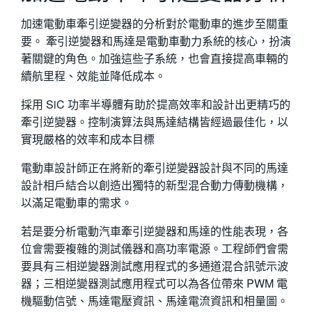
繁體中文
加速電動車牽引逆變器的分析對於電動車的進步至關重
要。 牽引逆變器和馬達是電動車動力系統的核心，扮演
著關鍵的角色。加強這些子系統，也會直接提高車輛的
續航里程、效能並降低成本。
採用 SiC 功率半導體有助於提高效率和設計出更精巧的
牽引逆變器。控制演算法與馬達結構皆經過最佳化，以
實現嚴格的效率和成本目標
電動車設計師正在將新的牽引逆變器設計與不同的馬達
設計相戶結合以創造出獨特的新型混合動力傳動機構，
以滿足電動車的需求。
若是要分析電動汽車牽引逆變器和馬達的性能表現，各
位會需要複雜的測試儀器和高功率電源。工程師們會需
要具有三相逆變器測試應用程式的多通道混合訊號示波
器；三相逆變器測試應用程式可以為各位帶來 PWM 電
機驅動信號、馬達電壓資訊、馬達電流資訊和相量圖。