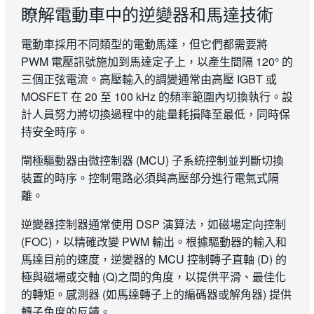
瞭解電動車中的逆變器和馬達技術
電動車採用不同類型的電動馬達，但它們都需要將
PWM 電壓訊號施加到馬達定子上，以產生間隔 120° 的
三個正弦電流。高壓輸入的調變通常由高壓 IGBT 或
MOSFET 在 20 至 100 kHz 的頻率範圍內切換執行。設
計人員努力將切換過程中的能量耗損降至最低，同時保
持安全時序。
閘極驅動器由微控制器 (MCU) 子系統控制並判斷切換
裝置的時序。控制電路必須與高壓部分進行電氣式隔
離。
逆變器控制器通常使用 DSP 演算法，如磁場定向控制
(FOC)，以精確改變 PWM 輸出。根據驅動器的輸入和
馬達目前的速度，逆變器的 MCU 控制轉子直軸 (D) 的
極與磁場或交軸 (Q)之間的角度，以提供平滑、最佳化
的轉矩。感測器 (如馬達轉子上的編碼器或解角器) 提供
轉子角度的反饋。