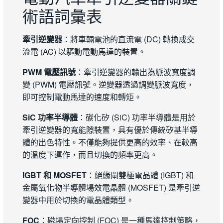
術語詞彙表
牽引逆變器
：將車輛電池的直流電 (DC) 轉換成交
流電 (AC) 以驅動電動馬達的裝置。
PWM 電壓訊號
：牽引逆變器的輸出為脈波寬度調
變 (PWM) 電壓訊號。逆變器透過調變脈波寬度，
即可控制電動馬達的速度和轉矩。
SiC 功率半導體
：碳化矽 (SiC) 功率半導體是用於
牽引逆變器的寬能隙裝置，具有優於傳統矽基半導
體的出色特性。不僅能夠提供更高的效率、在較高
的溫度下運作，而且切換的頻率更高。
IGBT 和 MOSFET
：絕緣閘雙極電晶體 (IGBT) 和
金屬氧化物半導體場效電晶體 (MOSFET) 是牽引逆
變器中用於切換的電晶體類型。
FOC
：磁場定向控制 (FOC) 是一種馬達控制策略，