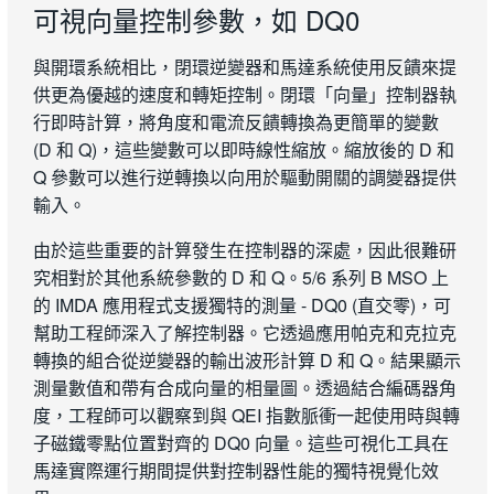
可視向量控制參數，如 DQ0
與開環系統相比，閉環逆變器和馬達系統使用反饋來提
供更為優越的速度和轉矩控制。閉環「向量」控制器執
行即時計算，將角度和電流反饋轉換為更簡單的變數
(D 和 Q)，這些變數可以即時線性縮放。縮放後的 D 和
Q 參數可以進行逆轉換以向用於驅動開關的調變器提供
輸入。​
由於這些重要的計算發生在控制器的深處，因此很難研
究相對於其他系統參數的 D 和 Q。5/6 系列 B MSO 上
的 IMDA 應用程式支援獨特的測量 - DQ0 (直交零)，可
幫助工程師深入了解控制器。它透過應用帕克和克拉克
轉換的組合從逆變器的輸出波形計算 D 和 Q。結果顯示
測量數值和帶有合成向量的相量圖。透過結合編碼器角
度，工程師可以觀察到與 QEI 指數脈衝一起使用時與轉
子磁鐵零點位置對齊的 DQ0 向量。這些可視化工具在
馬達實際運行期間提供對控制器性能的獨特視覺化效