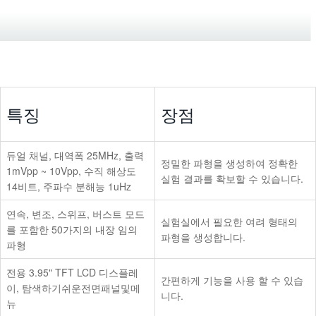
특징
장점
듀얼 채널, 대역폭 25MHz, 출력
정밀한 파형을 생성하여 정확한
1mVpp ~ 10Vpp, 수직 해상도
실험 결과를 확보할 수 있습니다.
14비트, 주파수 분해능 1uHz
연속, 변조, 스위프, 버스트 모드
실험실에서 필요한 여려 형태의
를 포함한 50가지의 내장 임의
파형을 생성합니다.
파형
전용 3.95" TFT LCD 디스플레
간편하게 기능을 사용 할 수 있습
이, 탐색하기쉬운전면패널및메
니다.
뉴