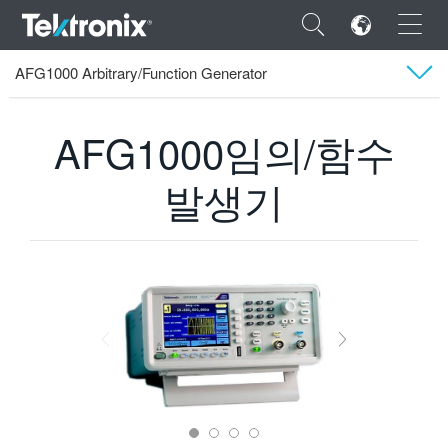
×
AFG1000 Arbitrary/Function Generator
Tektronix
제품
임의 함수 발생기
AFG1000임의/함수 발생기
개요
AFG1000임의/함수
모델
발생기
ENGLISH
Software
FRANÇAIS
DEUTSCH
VIỆT NAM
简体中文
日本語
한국어