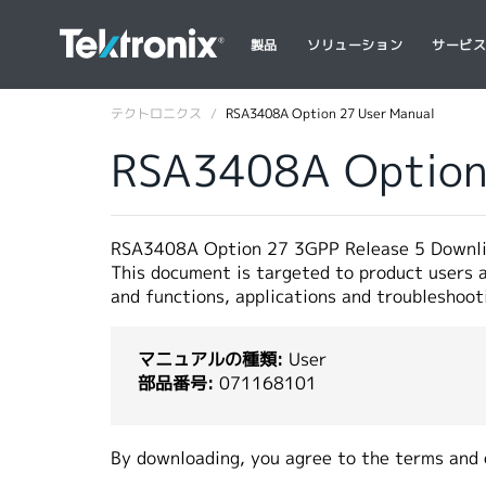
製品
ソリューション
サービ
テクトロニクス
RSA3408A Option 27 User Manual
RSA3408A Option
RSA3408A Option 27 3GPP Release 5 Downli
This document is targeted to product users a
and functions, applications and troubleshoot
マニュアルの種類:
User
部品番号:
071168101
By downloading, you agree to the terms and 