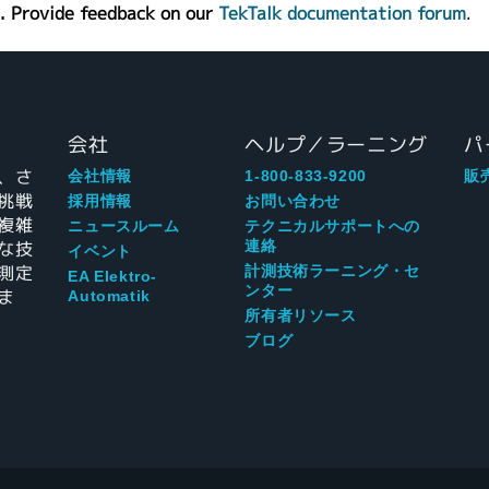
. Provide feedback on our
TekTalk documentation forum
.
会社
ヘルプ／ラーニング
パ
、さ
会社情報
1-800-833-9200
販
挑戦
採用情報
お問い合わせ
複雑
ニュースルーム
テクニカルサポートへの
な技
連絡
イベント
測定
計測技術ラーニング・セ
EA Elektro-
ンター
ま
Automatik
所有者リソース
ブログ